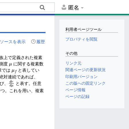
匿名
利用者ページツール
プロパティを閲覧
ソースを表示
履歴
その他
法族上で定義された複素
μ
リンク元
る測度
に関する複素数
μ
f
関連ページの更新状況
章では
と表してい
印刷用バージョン
絶対連続であれば、
d
ν
d
μ
この版への固定リンク
呼び、
と表す。任意
ページ情報
つ。これを用い、複素
ページの記録