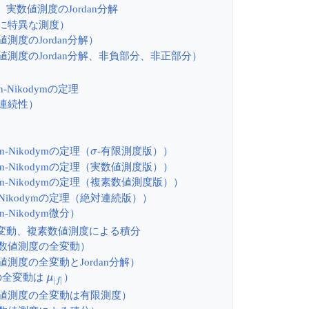
、実数値測度のJordan分解
いに特異な測度）
値測度のJordan分解）
数値測度のJordan分解、非負部分、非正部分）
n-Nikodymの定理
対連続性）
σ
on-Nikodymの定理（
-有限測度版））
don-Nikodymの定理（実数値測度版））
don-Nikodymの定理（複素数値測度版））
on-Nikodymの定理（絶対連続版））
n-Nikodym微分）
の全変動、複素数値測度による積分
素数値測度の全変動）
数値測度の全変動とJordan分解）
μ
|
f
|
の全変動は
）
素数値測度の全変動は有限測度）