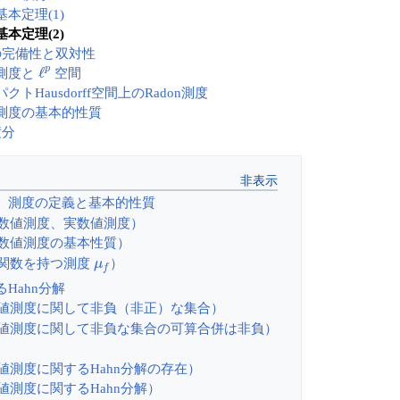
本定理(1)
本定理(2)
完備性と双対性
ℓ
p
測度と
空間
Hausdorff空間上のRadon測度
ue測度の基本的性質
積分
値）測度の定義と基本的性質
素数値測度、実数値測度）
素数値測度の基本性質）
μ
f
度関数を持つ測度
）
るHahn分解
実数値測度に関して非負（非正）な集合）
実数値測度に関して非負な集合の可算合併は非負）
数値測度に関するHahn分解の存在）
数値測度に関するHahn分解）