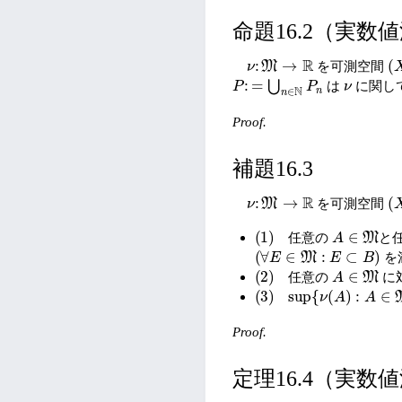
命題16.2（実
ν
:
M
→
R
を可測空間
P
:
=
⋃
n
∈
N
P
n
ν
は
に関し
Proof.
補題16.3
ν
:
M
→
R
を可測空間
(
1
)
A
∈
M
任意の
と
(
∀
E
∈
M
:
E
⊂
B
)
を
(
2
)
A
∈
M
任意の
に
(
3
)
sup
{
ν
(
A
)
:
A
∈
M
}
Proof.
定理16.4（実数