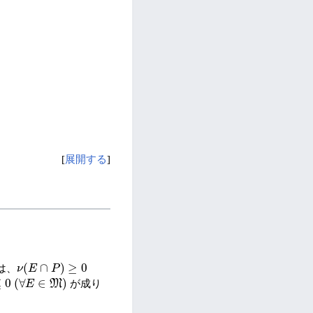
展開する
ν
(
E
∩
P
)
≥
0
は、
0
(
∀
E
∈
M
)
が成り