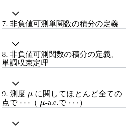
7. 非負値可測単関数の積分の定義
8. 非負値可測関数の積分の定義、
単調収束定理
μ
9. 測度
に関してほとんど全ての
⋯
μ
⋯
点で
（
-a.e.で
）