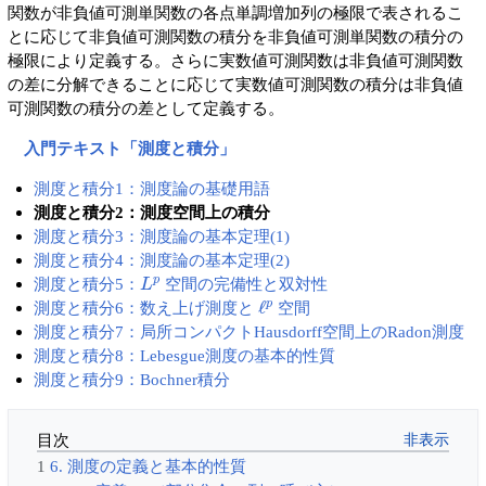
関数が非負値可測単関数の各点単調増加列の極限で表されるこ
とに応じて非負値可測関数の積分を非負値可測単関数の積分の
極限により定義する。さらに実数値可測関数は非負値可測関数
の差に分解できることに応じて実数値可測関数の積分は非負値
可測関数の積分の差として定義する。
入門テキスト「測度と積分」
測度と積分1：測度論の基礎用語
測度と積分2：測度空間上の積分
測度と積分3：測度論の基本定理(1)
測度と積分4：測度論の基本定理(2)
L
p
測度と積分5：
空間の完備性と双対性
ℓ
p
測度と積分6：数え上げ測度と
空間
測度と積分7：局所コンパクトHausdorff空間上のRadon測度
測度と積分8：Lebesgue測度の基本的性質
測度と積分9：Bochner積分
目次
1
6. 測度の定義と基本的性質