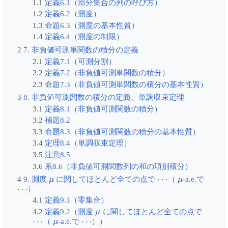
1.1
定義6.1（部分集合の列の呼び方）
1.2
定義6.2（測度）
1.3
命題6.3（測度の基本性質）
1.4
定義6.4（測度の制限）
2
7. 非負値可測単関数の積分の定義
2.1
定義7.1（可測分割）
2.2
定義7.2（非負値可測単関数の積分）
2.3
命題7.3（非負値可測単関数の積分の基本性質）
3
8. 非負値可測関数の積分の定義、単調収束定理
3.1
定義8.1（非負値可測関数の積分）
3.2
補題8.2
3.3
命題8.3（非負値可測関数の積分の基本性質）
3.4
定理8.4（単調収束定理）
3.5
注意8.5
3.6
系8.6（非負値可測関数列の和の項別積分）
μ
⋯
μ
4
9. 測度
に関してほとんど全ての点で
（
-a.e.で
⋯
）
4.1
定義9.1（零集合）
μ
4.2
定義9.2（測度
に関してほとんど全ての点で
⋯
μ
⋯
（
-a.e.で
））