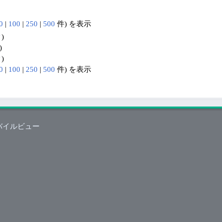
0
|
100
|
250
|
500
件) を表示
ク
)
)
ク
)
0
|
100
|
250
|
500
件) を表示
バイルビュー