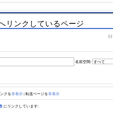
数」へリンクしているページ
名前空間:
リンクを
非表示
| 転送ページを
非表示
数
にリンクしています: