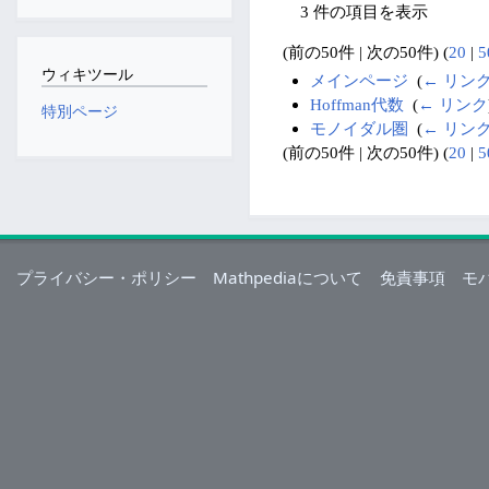
3 件の項目を表示
(前の50件 | 次の50件) (
20
|
5
ウィキツール
メインページ
‎
(
← リン
Hoffman代数
‎
(
← リンク
特別ページ
モノイダル圏
‎
(
← リン
(前の50件 | 次の50件) (
20
|
5
プライバシー・ポリシー
Mathpediaについて
免責事項
モ