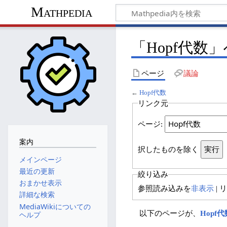
Mathpedia
「Hopf代
ページ
議論
←
Hopf代数
リンク元
ページ:
案内
択したものを除く
メインページ
最近の更新
絞り込み
おまかせ表示
参照読み込みを
非表示
| 
詳細な検索
MediaWikiについての
以下のページが、
Hopf代
ヘルプ